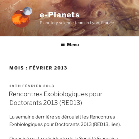
Aller
au
e-Planets
contenu
Planetary science team in Lyon, France
principal
Menu
MOIS :
FÉVRIER 2013
PUBLIÉ
18TH FÉVRIER 2013
LE
Rencontres Exobiologiques pour
Doctorants 2013 (RED13)
La semaine dernière se déroulait les Rencontres
Exobiologiques pour Doctorants 2013 (RED13,
lien
).
Organisé par la présidente de la Société Française