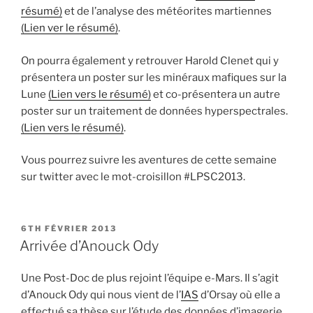
résumé)
et de l’analyse des météorites martiennes
(Lien ver le résumé)
.
On pourra également y retrouver Harold Clenet qui y
présentera un poster sur les minéraux mafiques sur la
Lune
(Lien vers le résumé)
et co-présentera un autre
poster sur un traitement de données hyperspectrales.
(Lien vers le résumé)
.
Vous pourrez suivre les aventures de cette semaine
sur twitter avec le mot-croisillon #LPSC2013.
PUBLIÉ
6TH FÉVRIER 2013
LE
Arrivée d’Anouck Ody
Une Post-Doc de plus rejoint l’équipe e-Mars. Il s’agit
d’Anouck Ody qui nous vient de l’
IAS
d’Orsay où elle a
effectué sa thèse sur l’étude des données d’imagerie