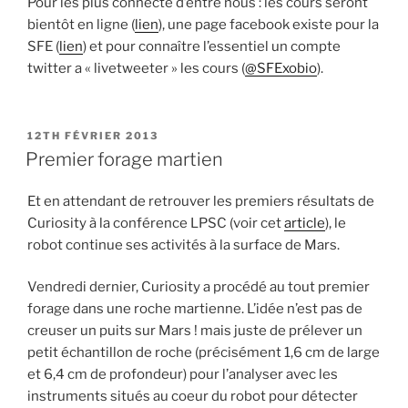
Pour les plus connecté d’entre nous : les cours seront
bientôt en ligne (
lien
), une page facebook existe pour la
SFE (
lien
) et pour connaître l’essentiel un compte
twitter a « livetweeter » les cours (
@SFExobio
).
PUBLIÉ
12TH FÉVRIER 2013
LE
Premier forage martien
Et en attendant de retrouver les premiers résultats de
Curiosity à la conférence LPSC (voir cet
article
), le
robot continue ses activités à la surface de Mars.
Vendredi dernier, Curiosity a procédé au tout premier
forage dans une roche martienne. L’idée n’est pas de
creuser un puits sur Mars ! mais juste de prélever un
petit échantillon de roche (précisément 1,6 cm de large
et 6,4 cm de profondeur) pour l’analyser avec les
instruments situés au coeur du robot pour détecter