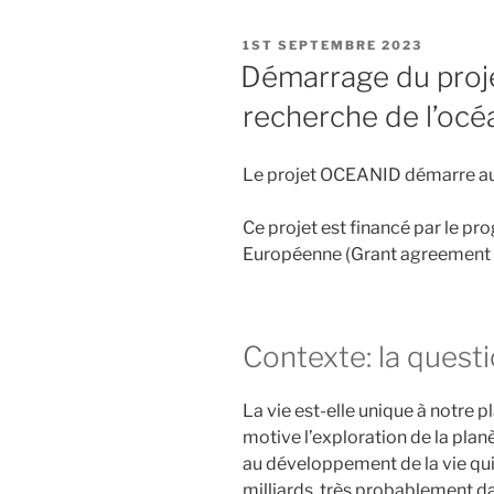
PUBLIÉ
1ST SEPTEMBRE 2023
LE
Démarrage du proje
recherche de l’océ
Le projet OCEANID démarre au 
Ce projet est financé par le p
Européenne (Grant agreement 
Contexte: la quest
La vie est-elle unique à notre p
motive l’exploration de la plan
au développement de la vie qui e
milliards, très probablement da