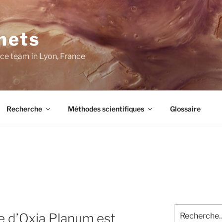
nets
ce team in Lyon, France
Recherche
Méthodes scientifiques
Glossaire
Recherche
e d’Oxia Planum est
pour