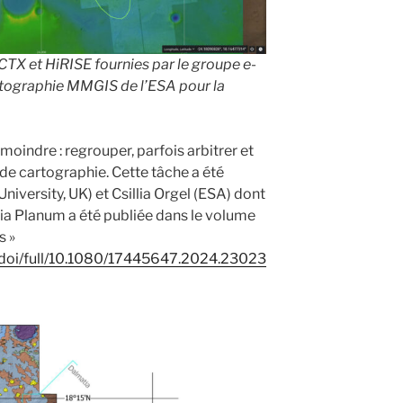
CTX et HiRISE fournies par le groupe e-
rtographie MMGIS de l’ESA pour la
 moindre : regrouper, parfois arbitrer et
 de cartographie. Cette tâche a été
iversity, UK) et Csillia Orgel (ESA) dont
xia Planum a été publiée dans le volume
s »
/doi/full/10.1080/17445647.2024.23023