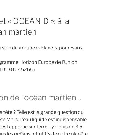
t « OCEANID »: à la
an martien
sein du groupe e-Planets, pour 5 ans!
rogramme Horizon Europe de l’Union
ID: 101045260).
ion de l’océan martien…
lanète ? Telle est la grande question qui
ète Mars. L’eau liquide est indispensable
st apparue sur terre il y a plus de 3,5
ns les océans primitifs de notre planète.