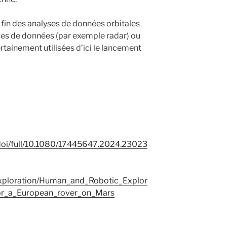
a fin des analyses de données orbitales
ypes de données (par exemple radar) ou
tainement utilisées d’ici le lancement
doi/full/10.1080/17445647.2024.23023
Exploration/Human_and_Robotic_Explor
or_a_European_rover_on_Mars