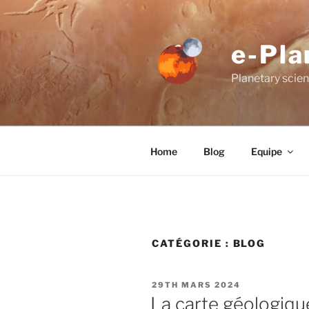
Aller
au
contenu
e-Pla
principal
Planetary scien
Home
Blog
Equipe
CATÉGORIE :
BLOG
PUBLIÉ
29TH MARS 2024
LE
La carte géologiqu