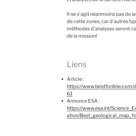
Il ne s’agit néanmoins pas de l
de cette zones, car d’autres t
méthodes d’analyses seront cer
de la mission!
Liens
Article :
https://www.tandfonline.com/
61
Annonce ESA :
https://www.esa.int/Science_
ation/Best_geological_map_f