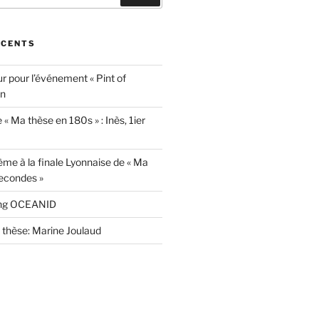
ÉCENTS
r pour l’événement « Pint of
on
 « Ma thèse en 180s » : Inès, 1ier
ème à la finale Lyonnaise de « Ma
econdes »
ing OCEANID
thèse: Marine Joulaud