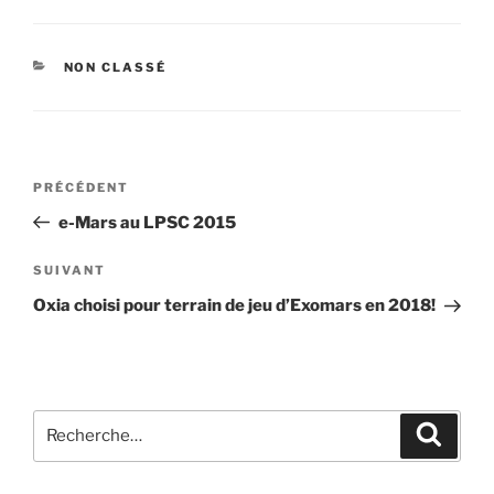
CATÉGORIES
NON CLASSÉ
Navigation
Article
PRÉCÉDENT
de
précédent
e-Mars au LPSC 2015
l’article
Article
SUIVANT
suivant
Oxia choisi pour terrain de jeu d’Exomars en 2018!
Recherche
Recher
pour
: