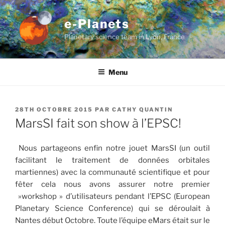
Aller
au
e-Planets
contenu
Planetary science team in Lyon, France
principal
Menu
PUBLIÉ
28TH OCTOBRE 2015
PAR
CATHY QUANTIN
LE
MarsSI fait son show à l’EPSC!
Nous partageons enfin notre jouet MarsSI (un outil
facilitant le traitement de données orbitales
martiennes) avec la communauté scientifique et pour
fêter cela nous avons assurer notre premier
»workshop » d’utilisateurs pendant l’EPSC (European
Planetary Science Conference) qui se déroulait à
Nantes début Octobre. Toute l’équipe eMars était sur le