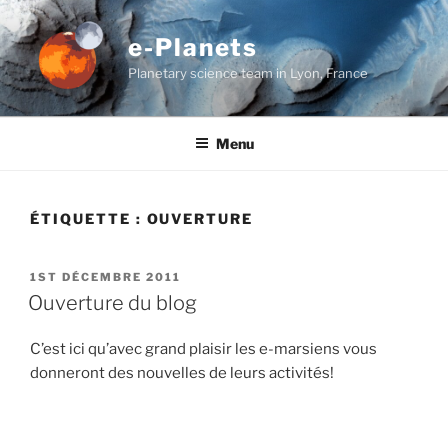
Aller
au
e-Planets
contenu
Planetary science team in Lyon, France
principal
Menu
ÉTIQUETTE :
OUVERTURE
PUBLIÉ
1ST DÉCEMBRE 2011
LE
Ouverture du blog
C’est ici qu’avec grand plaisir les e-marsiens vous
donneront des nouvelles de leurs activités!