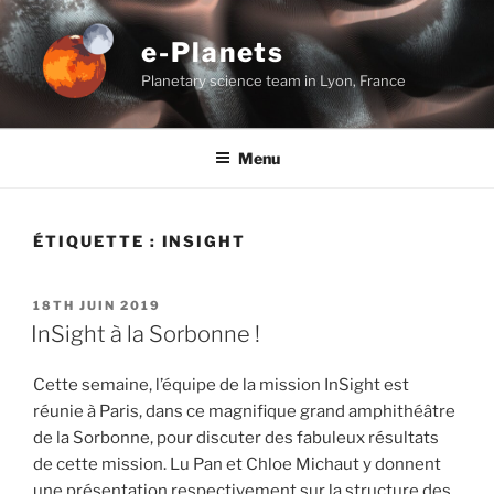
Aller
au
e-Planets
contenu
Planetary science team in Lyon, France
principal
Menu
ÉTIQUETTE :
INSIGHT
PUBLIÉ
18TH JUIN 2019
LE
InSight à la Sorbonne !
Cette semaine, l’équipe de la mission InSight est
réunie à Paris, dans ce magnifique grand amphithéâtre
de la Sorbonne, pour discuter des fabuleux résultats
de cette mission. Lu Pan et Chloe Michaut y donnent
une présentation respectivement sur la structure des